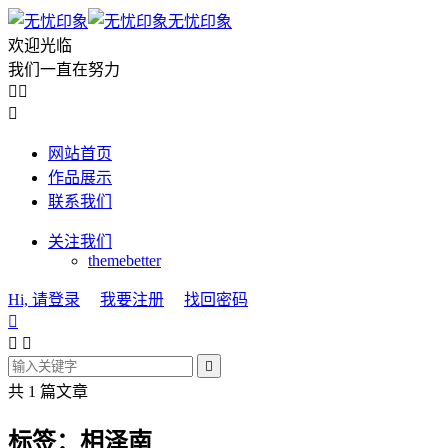
无忧印象
欢迎光临
我们一直在努力



网站首页
作品展示
联系我们
关注我们
themebetter
Hi, 请登录
我要注册
找回密码




共 1 篇文章
标签：相泽南