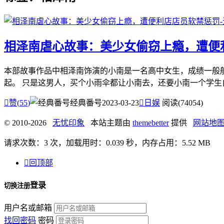
相泽南虐心故事：美少女偷窃上瘾，遭便
本部故事作品中相泽南饰演的小南是一名高中女生，成绩一般
起。 只是这男人，买个小雨伞都让小南去，还要小南一个学生自

赞(
55
)
经典番号
2023-03-23

日娱
阅读(74054)
© 2010-2026
无忧印象
本站主题由
themebetter
提供
网站地
请求次数：3 次，加载用时：0.039 秒，内存占用：5.52 MB

回顶部
登录
切换注册
用户名或邮箱
找回密码
密码