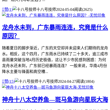

赞(
1
)
十八号技师
2024-05-04
阅读(2625)
龙舟水未到，广东暴雨连连，究竟是什么
原因？
随着夏日的脚步渐近，广东的天空却并未迎来人们期待的龙舟
水。相反，这个四月，广东雨水已持续了二十多天，逾三成市
县雨量突破当地4月历史极值，这让不少市民感到困惑：为何
龙舟水还未到，广东就已经暴雨连连？ 一般来说，华南4月份
降水主要与锋面和高空槽...

赞(
15
)
十八号技师
2024-04-27
阅读(1804)
神舟十八太空养鱼—斑马鱼游向星辰大海