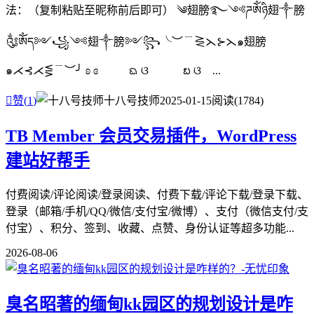
法：（复制粘贴至昵称前后即可） ༄翅膀࿐༺ཌༀཉི翅༒膀
༃ༀད༻꧁༺翅༒膀༻꧂╰︶﹉⋛⋋⊱⋋๑翅膀
๑⋌⊰⋌⋚﹉︶╯ ʚ ɞ ᨳ ଓ ᪗ ଓ ...

赞(
1
)
十八号技师
2025-01-15
阅读(1784)
TB Member 会员交易插件，WordPress
建站好帮手
付费阅读/评论阅读/登录阅读、付费下载/评论下载/登录下载、
登录（邮箱/手机/QQ/微信/支付宝/微博）、支付（微信支付/支
付宝）、积分、签到、收藏、点赞、身份认证等超多功能...
2026-08-06
臭名昭著的缅甸kk园区的规划设计是咋