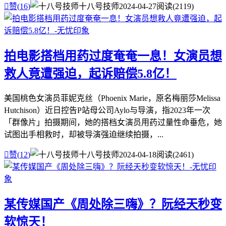

赞(
16
)
十八号技师
2024-04-27
阅读(2119)
拍电影搭档用药过度奄奄一息！女演员想
救人竟遭强迫，起诉赔偿5.8亿！
美国桃色女演员菲妮克丝（Phoenix Marie，原名梅丽莎Melissa
Hutchison）近日控告P站母公司Aylo与导演，指2023年一次
「群像片」拍摄期间，她的搭档女演员用药过量性命垂危，她
试图出手相救时，却被导演强迫继续拍摄，...

赞(
12
)
十八号技师
2024-04-18
阅读(2461)
某传媒国产《周处除三嗨》？阮经天秒变
软惊天！