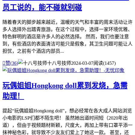
员工说的，能不碰就别碰
随着春天的脚步越来越近，温暖的天气和丰富的周末活动让许
多人选择外出踏青旅游。在这个过程中，选择一家环境优雅、
特色鲜明的酒店是许多人的必然选择。 然而，我们也要注意
到，有些酒店的表面清洁可能只是假象，其卫生问题可能让人
担忧，之前有个酒店内部员...

赞(
36
)
十八号技师
2024-03-07
阅读(1457)
玩偶姐姐Hongkong doll累到发烧，急需
助理！
提起“玩偶姐姐Hongkong doll”，想必经常在各大成人网站浏览
小电影的LSP们都不陌生吧！ 虽然她出道时间短（2020年出
道），但由于视频题材新颖，尺度大，再加上带有口罩平添一
抹神秘色彩，就导致不少友友们爱上了她这一款。 甚至，还