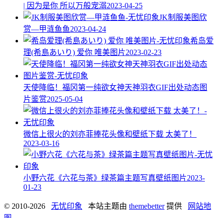
| 因为是你 所以万般宠溺
2023-04-25
JK制服美图欣
赏—甲涟鱼鱼
2023-04-24
希岛爱
理(希島あいり) 爱你 唯美图片
2023-02-23
天使降临！福冈第一纯欲女神天神羽衣GIF出处动态图
片鉴赏
2025-05-04
微信上很火的刘亦菲捧花头像和壁纸下载 太美了！
2023-03-16
小野六花《六花与茶》绿茶篇主题写真壁纸图片
2023-
01-23
© 2010-2026
无忧印象
本站主题由
themebetter
提供
网站地
图