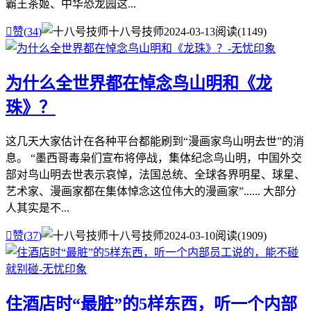
霸王茶姬、中华恐龙园这...

赞(
34
)
十八号技师
2024-03-13
阅读(1149)
为什么全世界都在悼念鸟山明和《龙
珠》？
这几天大家估计在各种平台都能刷到“漫画家鸟山明去世”的消
息。 “墨西哥毒枭们宣布将停战，集体纪念鸟山明，中国外交
部对鸟山明去世表示哀悼，法国总统、全球各界明星、球星、
艺术家、漫画家都在集体悼念这位伟大的漫画家”...... 大部分
人其实是不...

赞(
37
)
十八号技师
2024-03-10
阅读(1909)
住酒店时“最脏”的5样东西，听一个内部