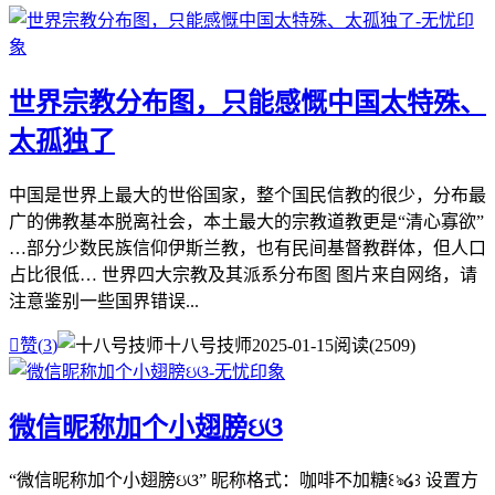
世界宗教分布图，只能感慨中国太特殊、
太孤独了
中国是世界上最大的世俗国家，整个国民信教的很少，分布最
广的佛教基本脱离社会，本土最大的宗教道教更是“清心寡欲”
…部分少数民族信仰伊斯兰教，也有民间基督教群体，但人口
占比很低… 世界四大宗教及其派系分布图 图片来自网络，请
注意鉴别一些国界错误...

赞(
3
)
十八号技师
2025-01-15
阅读(2509)
微信昵称加个小翅膀ઇଓ
“微信昵称加个小翅膀ઇଓ” 昵称格式：咖啡不加糖꒰ঌ໒꒱ 设置方