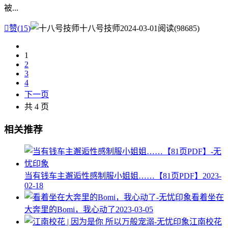
被...

赞(
15
)
十八号技师
2024-03-01
阅读(98685)
1
2
3
4
下一页
共 4 页
相关推荐
当有钱车主邂逅性感制服小姐姐……【81页PDF】
2023-
02-18
看着坐在
大奔里的Bomi，我心动了
2023-03-05
江南校花