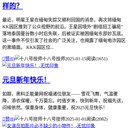
样的？
最近，明星王星在缅甸失踪又顺利回国的消息，再次将缅甸
KK园区推到了公众视野的前沿。王星因境外“剧组招工骗局”
落地泰国曼谷数小时后失联，后被证实被困缅甸东部妙瓦底。
这一事件不仅引发了社会的广泛关注，也揭露了缅甸电诈园区
的黑暗面。 KKK园区位...

赞(
0
)
十八号技师
2025-01-15
阅读(1651)
元旦新年快乐！
如题，黑料正能量网祝福诸位朋友—— 雪花飞舞，气温骤
降，添衣保暖，千万莫忘。时值岁末，快到新年，祝福先送，
问候依然。保重身体，健康重要，祝2025元旦快乐！

赞(
8
)
十八号技师
2025-01-01
阅读(2082)