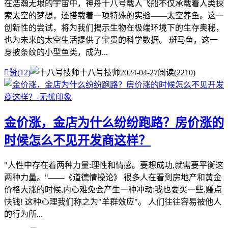
在浩瀚无垠的宇宙中，神舟十八号载人飞船不仅承载着人类探
索太空的梦想，还搭载着一项特殊的实验——太空养鱼。这一
创新性的尝试，将为我们揭示生物在极端环境下的生存奥秘，
也为未来的太空生活提供了宝贵的科学数据。 斑马鱼，这一
身披条纹的小型鱼类，成为...

赞(
12
)
十八号技师
2024-04-27
阅读(2210)
金价涨，金店为什么纷纷跑路？房价涨的
时候怎么不见开发商这样？
"人性中存在着两种力量:理性和情感。要想成功,就需要平衡这
两种力量。"——《道德情操论》 很多人在看到房地产和黄金
价格大涨的时候,内心难免会产生一种冲动:我也要买一些,赚点
快钱! 这种心理我们称之为"羊群效应"。 人们往往容易被他人
的行为所...