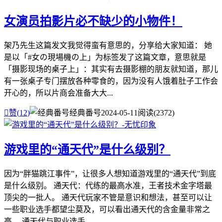
​女演员拍影片必不缺少的小物件！
架乃先生这篇发文我觉得蛮有意思的，分享给大家知道： 她
是以「#女の現場機の上」为标签发了这篇文章，意思就是
「摄影现场的桌子上」：其实有去摄影棚的朋友就知道，那儿
有一张桌子专门摆放各种零食的，因为没有人饿着肚子工作会
开心的，所以片商会准备大大...

赞(
12
)
经典番号
2024-05-11
阅读(2372)
游戏里的“通天代”是什么级别？
因为“胖猫跳江事件”，让很多人想知道游戏里的“通天代”到底
是什么级别。 通天代：代练的最高水准，王者技术金字塔最
顶尖的一批人。 通天代玩家不管是意识和想法，甚至可以让
一些职业选手都望尘莫及，可以看出通天代的含金量非常之
高。 通天代与职业选手...