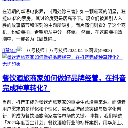
在近期的华语电影界，《周处除三害》如一颗璀璨的明星，狂
揽6.6亿的票房，其讨论度更是居高不下。观众们被其引人入
胜的故事情节和深刻的主题所吸引，而片商们则看准了这个商
机，纷纷翻拍，希望能从中分一杯羹。 然而，在这股翻拍热
潮中，一部名为《周处除...

赞(
42
)
十八号技师
2024-04-18
阅读(49808)
餐饮酒旅商家如何做好品牌经营，在抖音
完成种草转化？
当前，抖音正成为餐饮酒旅商家的重要生意增量来源。而随着
用户需求的多样化和个性化，实现品牌经营突破与数字化创
新，将成为餐饮酒旅商家赢得市场的关键。 本期，我们精选
「2023年度百金计划」餐饮酒旅行业的标杆案例，用华莱士、