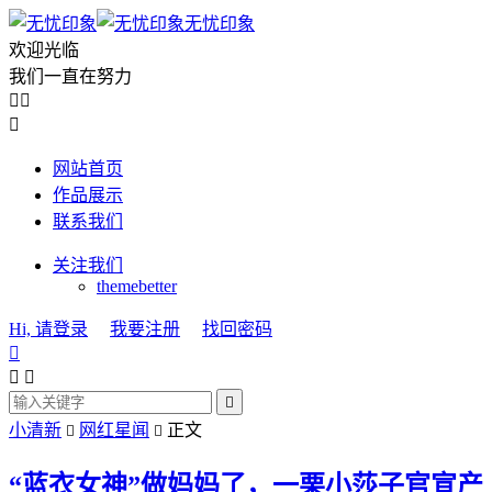
无忧印象
欢迎光临
我们一直在努力



网站首页
作品展示
联系我们
关注我们
themebetter
Hi, 请登录
我要注册
找回密码




小清新
网红星闻
正文


“蓝衣女神”做妈妈了，一栗小莎子官宣产