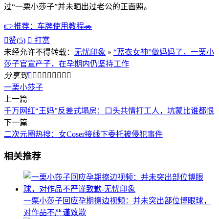
过“一栗小莎子”并未晒出过老公的正面照。
👉推荐：车牌使用教程🚗

赞(
5
)

打赏
未经允许不得转载：
无忧印象
»
“蓝衣女神”做妈妈了，一栗小
莎子官宣产子，在孕期内仍坚持工作
分享到









一栗小莎子
上一篇
千万网红“王妈”反差式塌房：口头共情打工人，坑蒙比谁都恨
下一篇
二次元圈热搜：女Coser接线下委托被侵犯事件
相关推荐
一栗小莎子回应孕期擦边视频：并未突出部位博眼球，
对作品不严谨致歉