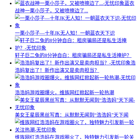
蓝衣
战神一栗小莎子，又被喷擦边了...
一栗小莎子—十年JK无人知！一朝蓝衣天下识
轩子巨二兔的8分钟自白：租房骗局还是私生活掩护？
浩
浩妈复出了！新作出演又是卖肉担当？
浩浩妈游戏圈爆火，维族网红掀起新一轮热潮
美女王星辰黑丝写真：从默默无闻到“浩浩妈”天下闻
维族网红浩浩妈在游戏圈火了，独特魅力引发新一轮关