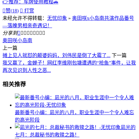
👉推荐：车牌使用教程🚗

赞(
18
)

打赏
未经允许不得转载：
无忧印象
»
奥田咲x小岛南共演作品番号
—落魄男相亲奇遇记！
分享到









奥田咲
小岛南
上一篇
摊上见人就怼的颠婆妈妈，刘伟民是倒了大霉了...
下一篇
我又赢了，金蝉子！网红李维刚包塘遭遇的“抢鱼”事件，让我
再次见识到人性之恶...
相关推荐
最新番号小编：凪光的八月，职业生涯中一个令人难忘
的高光阶段
凪光的
七月：总裁秘书的救赎之路！