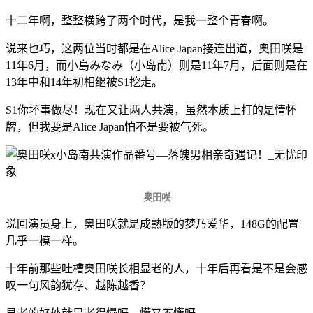
十二年啊，整整横跨了两个时代，是我一整个青春啊。
说来也巧，这两位当时都是在Alice Japan接连出道，奥田咲是
11年6月，而小島みなみ（小岛南）则是11年7月，后面则是在
13年中和14年初相继被S1挖走。
S1你坏事做尽！现在又让两人共演，虽然本质上打的是情怀
牌，但我要是Alice Japan怕不是要被气死。
奥田咲
说回演员身上，奥田咲就是成熟版的梦乃爱华，148G的配置
几乎一模一样。
十年前那些吐槽奥田咲长相显老的人，十年后再看是不是会感
叹一句风韵犹存、越陈越香？