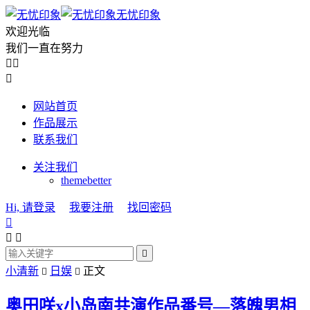
无忧印象
欢迎光临
我们一直在努力



网站首页
作品展示
联系我们
关注我们
themebetter
Hi, 请登录
我要注册
找回密码




小清新
日娱
正文


奥田咲x小岛南共演作品番号—落魄男相