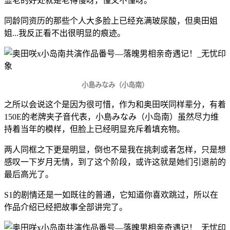
显老的好处就是老得慢呀，懂又不懂呀。
同龄同资历的那些个人大多脸上已经充满玻尿酸，但奥田姐
姐...我反正看不出很明显的痕迹。
小島みなみ（小岛南）
之所以会说这个是因为很可惜，作为和奥田咲同样辈分，有着
150E的老牌夹子音代表，小島みなみ（小岛南）虽然尽力维
持着当年的模样，但脸上已经明显充斥着填充物。
两人同框之下更是明显，倒也不是我在挑刺或者怎样，只是想
感叹一下岁月无情，到了这个阶段，或许这就是她们引退前的
最后高光了。
S1的剧情还是一如既往的普通，它知道你喜欢跳过，所以在
作品介绍已经把故事全部讲完了。