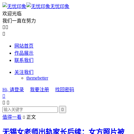
无忧印象
欢迎光临
我们一直在努力



网站首页
作品展示
联系我们
关注我们
themebetter
Hi, 请登录
我要注册
找回密码




值得一看
正文

无锡女老师出轨家长后续：女方照片被