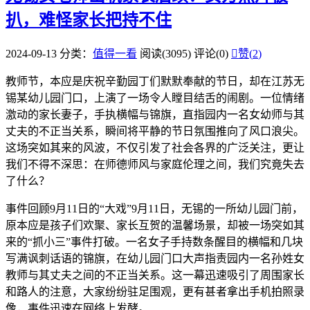
扒，难怪家长把持不住
2024-09-13
分类：
值得一看
阅读(3095)
评论(0)

赞(
2
)
教师节，本应是庆祝辛勤园丁们默默奉献的节日，却在江苏无
锡某幼儿园门口，上演了一场令人瞠目结舌的闹剧。一位情绪
激动的家长妻子，手执横幅与锦旗，直指园内一名女幼师与其
丈夫的不正当关系，瞬间将平静的节日氛围推向了风口浪尖。
这场突如其来的风波，不仅引发了社会各界的广泛关注，更让
我们不得不深思：在师德师风与家庭伦理之间，我们究竟失去
了什么？
事件回顾9月11日的“大戏”9月11日，无锡的一所幼儿园门前，
原本应是孩子们欢聚、家长互贺的温馨场景，却被一场突如其
来的“抓小三”事件打破。一名女子手持数条醒目的横幅和几块
写满讽刺话语的锦旗，在幼儿园门口大声指责园内一名孙姓女
教师与其丈夫之间的不正当关系。这一幕迅速吸引了周围家长
和路人的注意，大家纷纷驻足围观，更有甚者拿出手机拍照录
像，事件迅速在网络上发酵。