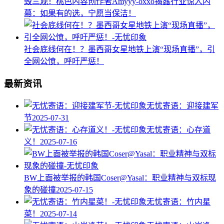
毁三观！桃色内容创作者Amyyy-oxxo揭露行业惊人内
幕：如果有的选，宁愿当保洁！
社会底线何在！？墨西哥女星地铁上演“现场直播”，引
全网公愤，呼吁严惩！
最新资讯
无忧寄语：迎接建军
节
2025-07-31
无忧寄语：心存道
义！
2025-07-16
BW上面被举报的韩国Coser@Yasal：职业精神与双标现
象的碰撞​
2025-07-15
无忧寄语：竹内星
菜！
2025-07-14