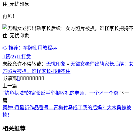
再见！
👉推荐：车牌使用教程🚗

赞(
2
)

打赏
未经允许不得转载：
无忧印象
»
无锡女老师出轨家长后续：女
方照片被扒，难怪家长把持不住
分享到









上一篇
“钓鱼执法”的家长反手举报收礼的老师，一个坏一个蠢
下一
篇
翼舞9月最新作品番号—青梅竹马成了我的后妈？大木桑惨被
揍！
相关推荐