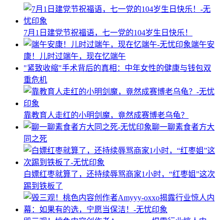
7月1日建党节祝福语，七一党的104岁生日快乐！
端午安
康！儿时过端午，现在忆端午
"紧致收缩"手术背后的真相：中年女性的健康与钱包双
重危机
靠教育人走红的小明剑魔，竟然成赛博老乌龟？
聊一聊素食者方大
同之死
白嫖红枣就算了，还持续辱骂商家1小时，“红枣姐”这次
踢到铁板了