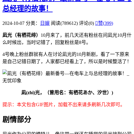
总经理的故事！
2024-10-07
分类：
日娱
阅读(789612)
评论(0)

赞(
399
)
凪光（有栖花绯）
10月来了，前几天还有粉丝在问凪光10月什
么时候出，当时记错了，回复粉丝是8号。
4号晚上粉丝群就有人在讨论凪光的10月新剧，看了一下原来
是自己记错日期了，人家都已经看上了，所以是时候整活了！
凪(zhi)光，（曾用名：有栖花あか、汐世）)
提示：本文包含GIF图片，加载不出来请多刷新几次即可。
剧情部分