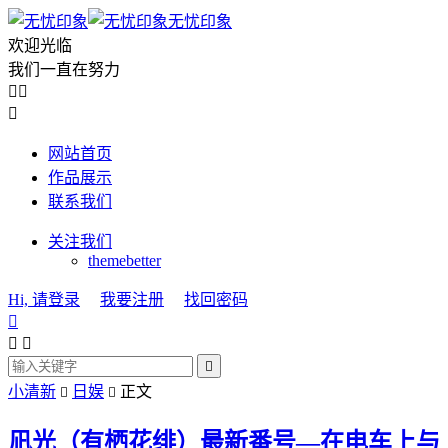
无忧印象
欢迎光临
我们一直在努力



网站首页
作品展示
联系我们
关注我们
themebetter
Hi, 请登录
我要注册
找回密码




小清新
日娱
正文


凪光（有栖花绯）最新番号—在电车上与