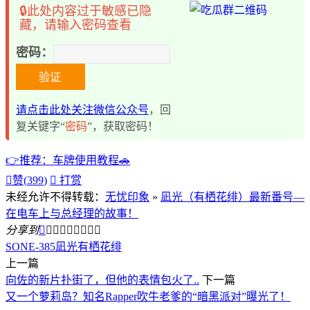
🔒此处内容过于敏感已隐
藏，请输入密码查看
密码：
请点击此处关注微信公众号
，回
复关键字“
密码
”，获取密码！
👉推荐：车牌使用教程🚗

赞(
399
)

打赏
未经允许不得转载：
无忧印象
»
凪光（有栖花绯）最新番号—
在电车上与总经理的故事！
分享到









SONE-385
凪光
有栖花绯
上一篇
向佐的新片扑街了，但他的表情包火了..
下一篇
又一个萝莉岛？知名Rapper吹牛老爹的“暗黑派对”曝光了！