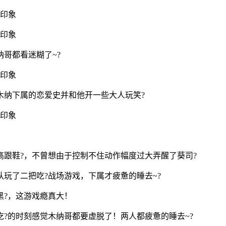
哥都看迷糊了~?
木纳下属的恋爱史并和他开一些大人玩笑?
跟鞋?，不曾想由于控制不住动作幅度过大弄醒了葵司?
玩了二把吃?战场游戏，下属才疲惫的睡去~?
黑?，这游戏瘾真大！
?的时刻感觉木纳哥都要虚脱了！两人都疲惫的睡去~?