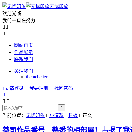
无忧印象
欢迎光临
我们一直在努力



网站首页
作品展示
联系我们
关注我们
themebetter
Hi, 请登录
我要注册
找回密码




当前位置：
无忧印象
小清新
日娱
正文



葵司作品番号—熟悉的相部屋！占据了我近