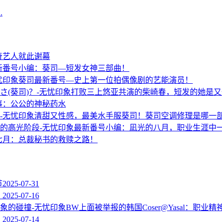
.
奇艺人就此谢幕
新番号小编：葵司—短发女神三部曲！
葵司最新番号—史上第一位拍偶像剧的艺能演员！
打败三上悠亚共演的柴崎春，短发的她是又
事：公公的神秘药水
清甜又性感，最美水手服葵司！葵司空调修理是哪一
最新番号小编：凪光的八月，职业生涯中
七月：总裁秘书的救赎之路！
节
2025-07-31
！
2025-07-16
BW上面被举报的韩国Coser@Yasal：职业
！
2025-07-14