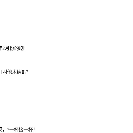
年2月份的剧！
叫他木纳哥?
观，?一杯接一杯！