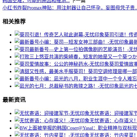
韩国空难，可能的原因和推测...
下一篇
小红书炸裂Promax神贴：用注射器让自己怀孕，妄图母凭子贵..
相关推荐
葵司引退！传
最
葵司爱情故
凪光的
最新资讯
无忧寄语：迎接建军
无忧寄语：心存道义
无忧寄语：竹内星菜