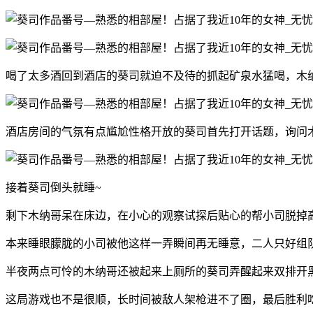
喝了太多酒回到酒店的葵司就迫不及待的抓起矿泉水猛喝，木纳
酒店房间的气氛有点尴尬性格开放的葵司首先打开话题，询问
接着葵司倒头就睡~
剩下木纳哥呆在床边，在小心的观察试探后贴心的帮小司脱掉高
本来睡眼朦胧的小司被他这样一弄瞬间再无睡意，二人只好组队
半夜两点可怜的木纳哥还被起来上厕所的葵司弄醒起来双排开
这局游戏也不是很顺，长时间被敌人架枪进不了圈，最后胜利吃