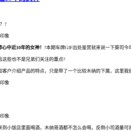
？?
师心中近10年的女神！
?本期车牌GIF出处鉴赏就来说一下葵司今
且这些也不是兄弟们关注的重点?
和客户介绍产品的特点，只是带了一个比较木纳的下属，这里我们
葵司作品番号SONE-059封面图片
来到小饭店里面喝酒，木纳哥酒都不怎么会喝，反倒小司酒量可