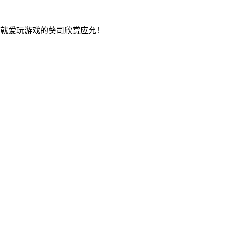
来就爱玩游戏的葵司欣赏应允！