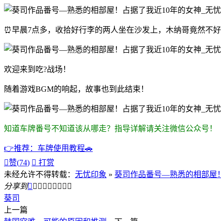
⏰早晨7点多，收拾好行李的两人坐在沙发上，木纳哥竟然不
欢迎来到吃?战场！
随着游戏BGM的响起，故事也到此结束！
知道车牌番号不知道该从哪走？指导详解请关注微信公众号！
👉推荐：车牌使用教程🚗

赞(
74
)

打赏
未经允许不得转载：
无忧印象
»
葵司作品番号—熟悉的相部屋！
分享到









葵司
上一篇