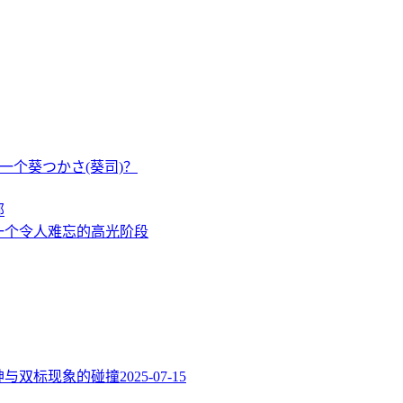
一个葵つかさ(葵司)？
部
一个令人难忘的高光阶段
精神与双标现象的碰撞​
2025-07-15