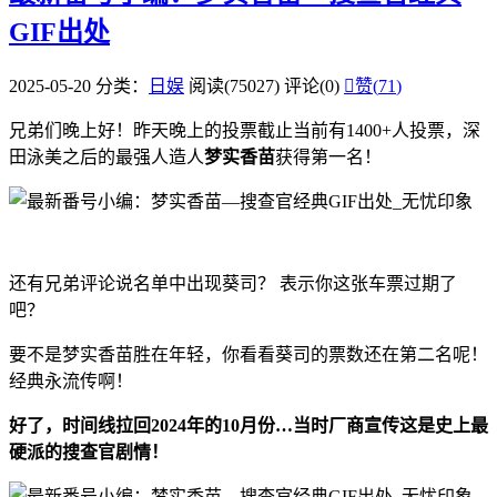
GIF出处
2025-05-20
分类：
日娱
阅读(75027)
评论(0)

赞(
71
)
兄弟们晚上好！昨天晚上的投票截止当前有1400+人投票，深
田泳美之后的最强人造人
梦实香苗
获得第一名！
梦实香苗车牌 MEYD-941 封面图片
还有兄弟评论说名单中出现葵司？ 表示你这张车票过期了
吧？
要不是梦实香苗胜在年轻，你看看葵司的票数还在第二名呢！
经典永流传啊！
好了，时间线拉回2024年的10月份…当时厂商宣传这是史上最
硬派的搜查官剧情！