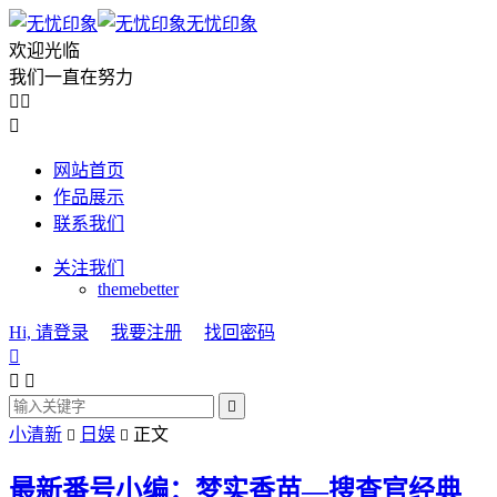
无忧印象
欢迎光临
我们一直在努力



网站首页
作品展示
联系我们
关注我们
themebetter
Hi, 请登录
我要注册
找回密码




小清新
日娱
正文


最新番号小编：梦实香苗—搜查官经典