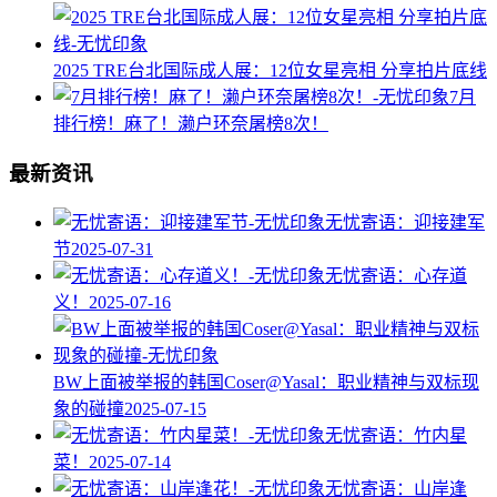
2025 TRE台北国际成人展：12位女星亮相 分享拍片底线
7月
排行榜！麻了！濑户环奈屠榜8次！
最新资讯
无忧寄语：迎接建军
节
2025-07-31
无忧寄语：心存道
义！
2025-07-16
BW上面被举报的韩国Coser@Yasal：职业精神与双标现
象的碰撞​
2025-07-15
无忧寄语：竹内星
菜！
2025-07-14
无忧寄语：山岸逢