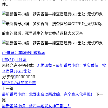
件…
故事的最后，死里逃生的梦实香苗选择大义灭亲！
👉推荐：车牌使用教程🚗

赞(
71
)

打赏
未经允许不得转载：
无忧印象
»
最新番号小编：梦实香苗—搜
查官经典GIF出处
分享到









MEYD-941
梦实香苗
上一篇
最新番号小编：北野未奈动画改编，完全真人化呈现！
下一
篇
最新番号小编：葵司—短发女神三部曲！