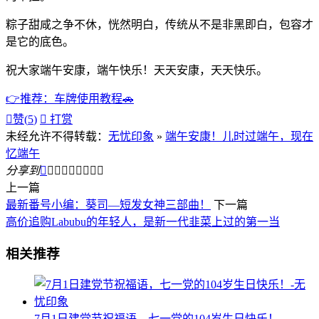
粽子甜咸之争不休，恍然明白，传统从不是非黑即白，包容才
是它的底色。
祝大家端午安康，端午快乐！天天安康，天天快乐。
👉推荐：车牌使用教程🚗

赞(
5
)

打赏
未经允许不得转载：
无忧印象
»
端午安康！儿时过端午，现在
忆端午
分享到









上一篇
最新番号小编：葵司—短发女神三部曲！
下一篇
高价追购Labubu的年轻人，是新一代韭菜上过的第一当
相关推荐
7月1日建党节祝福语，七一党的104岁生日快乐！