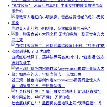
"紧致收缩"手术背后的真相：中年女性的健康与钱包双
重危机
靠教育人走红的小明剑魔，竟然成赛博老乌龟？
聊一聊素食者方大
同之死
白嫖红枣就算了，还持续辱骂商家1小时，“红枣姐”这次
踢到铁板了
毁三观！桃色内容创作者Amyyy-oxxo揭露行业惊人内
幕：如果有的选，宁愿当保洁！
社会底线何在！？墨西哥女星地铁上演“现场直播”，引