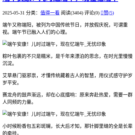
2025-05-31
分类：
值得一看
阅读(3404)
评论(0)

赞(
5
)
端午又称端阳，被列为中国传统节日，并放假庆祝，可谓重
视。端午节已融入人们的心理。
粽叶包裹的不只是糯米，是千年来漂泊的思念，在时光里慢慢
沉淀。
艾草悬门驱邪祟，才懂传统藏着古人的智慧，用仪式感守护岁
岁平安。
赛龙舟的鼓声渐远，却在心底擂响：原来奔赴热爱，需要一群
人同频的力量。
小时候盼香包五彩斑斓，长大后才知，那针脚里缝的全是长辈
的牵挂。