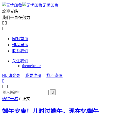
无忧印象
欢迎光临
我们一直在努力



网站首页
作品展示
联系我们
关注我们
themebetter
Hi, 请登录
我要注册
找回密码




值得一看
正文

端午安康！儿时过端午，现在忆端午