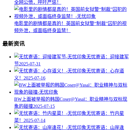
全网公愤，呼吁严惩！
电影里的剧情都是真的！英国前女狱警“制裁”囚犯的视
频外泄，或面临终身监禁！
最新资讯
无忧寄语：迎接建军
节
2025-07-31
无忧寄语：心存道
义！
2025-07-16
BW上面被举报的韩国Coser@Yasal：职业精神与双标现
象的碰撞​
2025-07-15
无忧寄语：竹内星
菜！
2025-07-14
无忧寄语：山岸逢