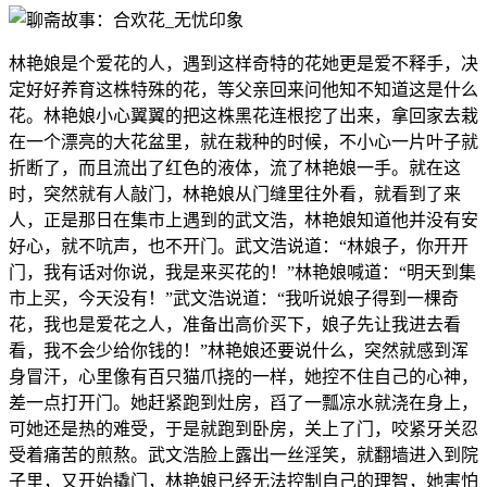
林艳娘是个爱花的人，遇到这样奇特的花她更是爱不释手，决
定好好养育这株特殊的花，等父亲回来问他知不知道这是什么
花。林艳娘小心翼翼的把这株黑花连根挖了出来，拿回家去栽
在一个漂亮的大花盆里，就在栽种的时候，不小心一片叶子就
折断了，而且流出了红色的液体，流了林艳娘一手。就在这
时，突然就有人敲门，林艳娘从门缝里往外看，就看到了来
人，正是那日在集市上遇到的武文浩，林艳娘知道他并没有安
好心，就不吭声，也不开门。武文浩说道：“林娘子，你开开
门，我有话对你说，我是来买花的！”林艳娘喊道：“明天到集
市上买，今天没有！”武文浩说道：“我听说娘子得到一棵奇
花，我也是爱花之人，准备出高价买下，娘子先让我进去看
看，我不会少给你钱的！”林艳娘还要说什么，突然就感到浑
身冒汗，心里像有百只猫爪挠的一样，她控不住自己的心神，
差一点打开门。她赶紧跑到灶房，舀了一瓢凉水就浇在身上，
可她还是热的难受，于是就跑到卧房，关上了门，咬紧牙关忍
受着痛苦的煎熬。武文浩脸上露出一丝淫笑，就翻墙进入到院
子里，又开始撬门，林艳娘已经无法控制自己的理智，她害怕