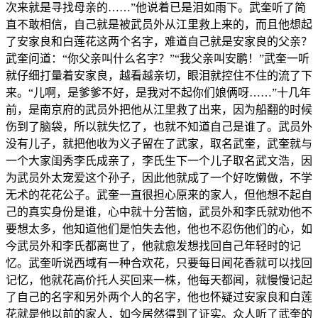
次来就是寻找母亲的……”他说着已是泪如雨下。武奎听了简
直不敢相信，自己就是被武员外从江里救上来的，而且他想起
了安家良和白莲花这两个名字，难道自己就是安家良的父亲？
武奎问道：“你父亲叫什么名字？”“我父亲叫安鹏！”武奎一听
就仔细打量着安家良，越看越亲切，眼泪就控住不住的流了下
来。“儿啊，是爹爹不好，是我对不起你们娘俩呀……”十几年
前，是南京府的武员外把他从江里救了出来，因为船翻的时候
伤到了脑袋，所以就失忆了，也就不知道自己是谁了。武员外
没有儿子，就把他收为义子留在了武家，取名武奎，武奎就与
一个大家闺秀李氏成亲了，李氏生下一个儿子取名武文浩，因
为武员外太宠爱这个孙子，因此他就成了一个好吃懒做，不学
无术的花花公子。武奎一直很担心原来的家人，但他想不起自
己的真实身份是谁，心中就十分苦恼，武员外和李氏就劝他不
要想太多，他知道他们是怕失去他，他也不忍伤他们的心，如
今武员外和李氏都离世了，他就愈发想找回自己年轻时的记
忆。武奎听说西域有一种合欢花，只要每日闻花香就可以找回
记忆，他就花高价托人买回来一株，他每天都闻，就慢慢记起
了自己的名字和另外两个人的名字，他也怀疑过安家良和白莲
花就是他以前的家人，如今居然得到了证实。众人听了武奎的