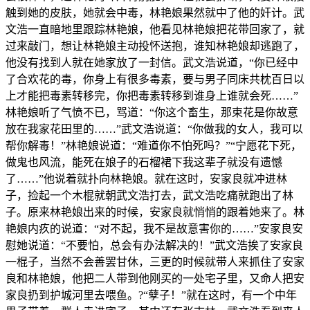
触到她的皮肤，她就会中毒，林艳娘果然就中了他的奸计。武
文浩一直暗地里跟踪林艳娘，他看见林艳娘把花带回家了，就
过来敲门，想让林艳娘主动投怀送抱，谁知林艳娘却逃跑了，
他没有找到人就在她家放了一封信。武文浩说道，“你已经中
了合欢花的毒，你身上有很多毒素，要与男子同床共枕百日以
上才能把毒素转移完，你把毒素转移到谁身上谁就会死……”
林艳娘听了气愤不已，骂道：“你这个畜生，那束花是你故意
放在我家花田里的……”武文浩说道：“你做我的女人，我可以
帮你解毒！”林艳娘说道：“难道你不怕死吗？”“宁愿花下死，
做鬼也风流，能死在娘子的石榴裙下我这辈子就没有遗憾
了……”他说着就扑向林艳娘。就在这时，安家良就冲进林
子，捡起一个木棍就朝武文浩打去，武文浩吃痛就跑出了林
子。原来林艳娘出来的时候，安家良就悄悄的跟着她来了。林
艳娘内疚的说道：“对不起，我不是故意害你的……”安家良安
慰她说道：“不要怕，总会有办法解决的！”武文浩挨了安家良
一棍子，当然不会善罢甘休，三更的时候就带人来抓住了安家
良和林艳娘，他把二人带到他刚买的一处宅子里，又命人把安
家良扔到护城河里去喂鱼。?“孽子！”就在这时，有一个中年