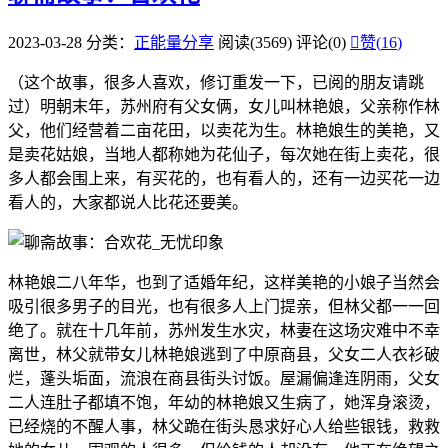
2023-03-28
分类：
正能量分享
阅读(3569)
评论(0)

赞(
16
)
（这个故事，很多人喜欢，修订重发一下，已阅的朋友请跳
过）明朝末年，苏州府有父女俩，女儿叫林艳娘，父亲称作林
父，他们经营着二亩花田，以卖花为生。林艳娘生的美艳，又
是卖花姑娘，当地人都称她为花仙子，每次她在街上卖花，很
多人都会围上来，有买花的，也有看人的，还有一边买花一边
看人的，大家都说人比花还要美。
林艳娘二八年华，也到了适婚年纪，这样美艳的小娘子当然会
吸引很多男子的目光，也有很多人上门提亲，但林父都一一回
绝了。就在十几年前，苏州发生水灾，林妻在这场灾难中不幸
离世，林父就带女儿林艳娘逃到了中原商县，父女二人衣衫破
烂，蓬头垢面，流浪在商县街头讨饭。屋漏偏逢连阴雨，父女
二人连肚子都填不饱，年幼的林艳娘又生病了，她浑身滚烫，
已经烧的不醒人事，林父跪在街头恳求好心人给些银钱，救救