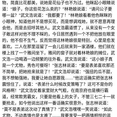
物，简直比花都美，说她是花仙子也不为过。他眯起小眼睛说
道：“娘子，你这些花怎么卖的？”林艳娘说道：“请问公子要
哪一盆？”武文浩说道：“我都要了！”林艳娘看着他色眯眯的
小眼神，知道他并不是想买花，而是想调戏她，就不愿意再理
会他，而是去招呼其他人。武文浩霸道惯了，从来没有一个女
子敢这样对他不理不睬的，今日居然遇到一个不把他放在眼里
的，他不但不生气，反而觉得这林艳娘很是特别，心里是愈发
喜欢。二人在那里逗留了一会儿后就来到一家酒楼，他们就在
楼上找了一个雅间坐下，雅间的窗子就对着林艳娘的摊位，武
文浩一边喝酒一边频繁的往外看。武文浩说道：“这小娘子真
是一个尤物，秀色可餐呀！”张志林说道：“要是表弟喜欢那还
不简单，把她抢来就是了！”武文浩却说道：“强扭的瓜不甜，
我不想勉强她，我要让她自愿跟我……”他这话确实把张志林
震惊住了，说道：“表弟什么时候改变策略了？这可不是你的
风格啊！”武文浩仗着家里财大气粗，在南京府也是横行霸
道，经常欺男霸女，只要是他看上的女子，不管三七二十一就
要抢走，如今他说出这样一番话确实很意外。张志林说道：
“莫不是表弟这次动了真情了？”武文浩嘿嘿一笑说道：“如此
尤物，不动真情也是太难了……我要享受一把两情相悦的滋