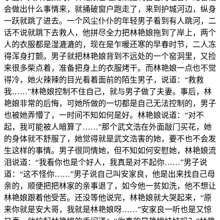
会做出什么事情来，就捅破窗户跑走了，来到护城河边，纵身
一跃就跳了进去。一个风尘仆仆的年轻男子看到有人跳河，二
话不说就跳下去救人，他拼尽全力把林艳娘拖到了岸上，两个
人的衣服都是湿漉漉的，现在是乍暖还寒的早春时节，二人冻
得浑身打颤。男子就把林艳娘背到不远处的一个窑洞里，又捡
来很多柴点着，准备把身上的衣服烤干。而林艳娘一点也不觉
得冷，她火辣辣的目光看着面前的陌生男子，说道：“救救
我……”林艳娘控制不住自己，就与男子做了夫妻。事后，林
艳娘非常的后悔，可她所做的一切都是自己无法控制的，男子
也被她弄懵了，一时间不知如何是好。林艳娘说道：“对不
起，我可能被人暗算了……”那个武文浩在外面敲门买花，她
的身体就不舒服了，她觉得就是武文浩害的她，要不也不会发
生这样的事情。男子很同情她，但不知如何安慰她，林艳娘流
泪说道：“我看你也是个好人，我真是对不起你……”男子说
道：“这不怪你……”男子说自己叫安家良，他是出来找自己母
亲的，顺便把把林家的亲事退了，如今他一贫如洗，他不想让
林艳娘跟着他受苦。还没等他说完，林艳娘就大哭起来，“原
来你就是安大哥，我就是林艳娘呀……”安家良一听也是又惊