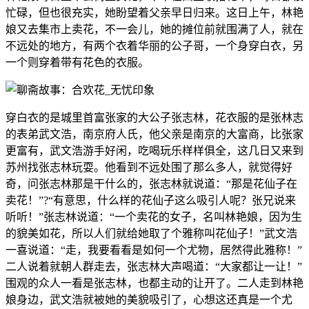
忙碌，但也很充实，她盼望着父亲早日归来。这日上午，林艳
娘又去集市上卖花，不一会儿，她的摊位前就围满了人，就在
不远处的地方，有两个衣着华丽的公子哥，一个身穿白衣，另
一个则穿着带有花色的衣服。
穿白衣的是城里首富张家的大公子张志林，花衣服的是张林志
的表弟武文浩，南京府人氏，他父亲是南京的大富商，比张家
更富有，武文浩游手好闲，吃喝玩乐样样俱全，这几日又来到
苏州找张志林玩耍。他看到不远处围了那么多人，就觉得好
奇，问张志林那是干什么的，张志林就说道：“那是花仙子在
卖花！”?“有意思，什么样的花仙子这么吸引人呢？张兄说来
听听！”张志林说道：“一个卖花的女子，名叫林艳娘，因为生
的貌美如花，所以人们就给她取了个雅称叫花仙子！”武文浩
一喜说道：“走，我要看看是如何一个尤物，居然得此雅称！”
二人说着就朝人群走去，张志林大声喝道：“大家都让一让！”
围观的众人一看是张志林，也都主动的让开了。二人走到林艳
娘身边，武文浩就被她的美貌吸引了，心想这还真是一个尤