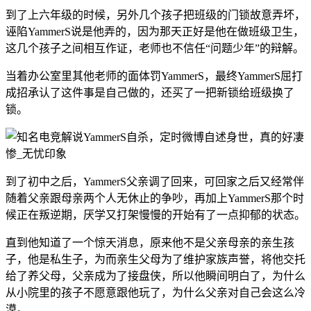
到了上六年级的时候，另外几个孩子把班级的门锁故意弄坏，
诬陷YammerS说是他弄的，因为那天正好是他在做班级卫生，
这几个孩子之间相互作证，老师也不信任“问题少年”的辩解。
当着办公室里其他老师的面体罚YammerS，最终YammerS屈打
成招承认了这件事是自己做的，还买了一把新锁给班级换了
锁。
到了初中之后，YammerS父亲调了回来，可回家之后又经常伴
随着父亲跟母亲两个人无休止的争吵，再加上YammerS那个时
候正在叛逆期，厌学又打架慢慢的开始有了一点抑郁的状态。
直到他知道了一个惊天消息，原来他不是父亲母亲的亲生孩
子，他是私生子，为而亲生父母为了维护家族声誉，将他交托
给了养父母，父亲成为了接盘侠，所以他瞬间明白了，为什么
从小院里的孩子不愿意跟他玩了，为什么父亲对自己会这么冷
漠。