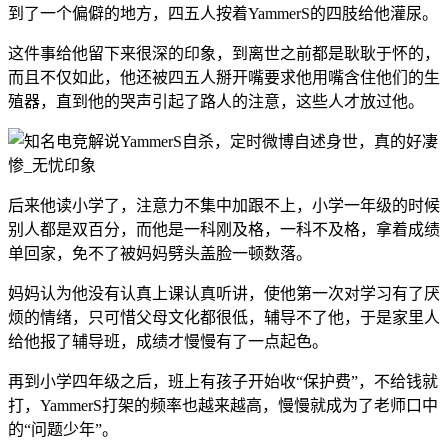
到了一个偏僻的地方，四五人按着YammerS的四肢给他灌尿。
这件事给他留下来很深的印象，到离世之前都是耿耿于怀的，
而且不仅如此，他还被四五人掰开嘴要求他用嘴含住他们的生
殖器，直到他的哭声引起了路人的注意，这些人才放过他。
后来他读小学了，注意力不集中加跟不上，小学一年级的时候
别人都是双百分，而他是一科刚及格，一科不及格，拿着成绩
单回家，免不了被妈妈劈头盖脸一顿数落。
妈妈认为他没有认真上课认真听讲，使他第一次对学习有了厌
烦的情绪，只可惜父母文化都很低，辅导不了他，于是家里人
给他报了辅导班，成绩才慢慢有了一点起色。
再到小学四年级之后，班上有孩子开始收“保护费”，不给钱就
打，YammerS打架的频率也越来越高，慢慢就成为了老师口中
的“问题少年”。