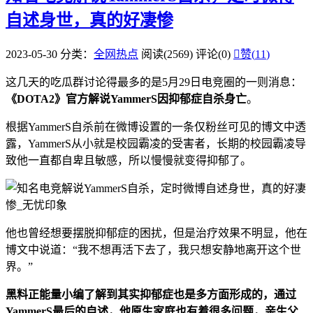
自述身世，真的好凄惨
2023-05-30
分类：
全网热点
阅读(2569)
评论(0)

赞(
11
)
这几天的吃瓜群讨论得最多的是5月29日电竞圈的一则消息：
《DOTA2》官方解说YammerS因抑郁症自杀身亡
。
根据YammerS自杀前在微博设置的一条仅粉丝可见的博文中透
露，YammerS从小就是校园霸凌的受害者，长期的校园霸凌导
致他一直都自卑且敏感，所以慢慢就变得抑郁了。
他也曾经想要摆脱抑郁症的困扰，但是治疗效果不明显，他在
博文中说道：“我不想再活下去了，我只想安静地离开这个世
界。”
黑料正能量小编了解到其实抑郁症也是多方面形成的，通过
YammerS最后的自述，他原生家庭也有着很多问题，亲生父