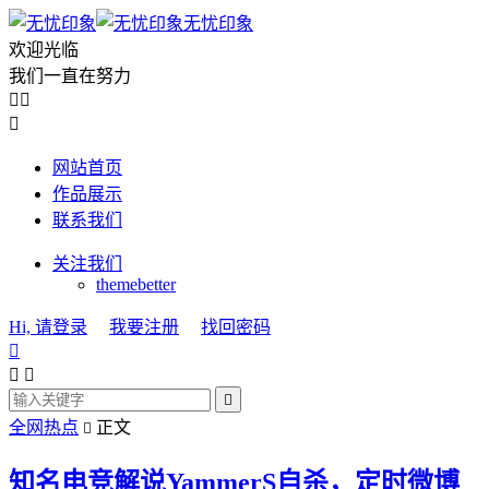
无忧印象
欢迎光临
我们一直在努力



网站首页
作品展示
联系我们
关注我们
themebetter
Hi, 请登录
我要注册
找回密码




全网热点
正文

知名电竞解说YammerS自杀，定时微博