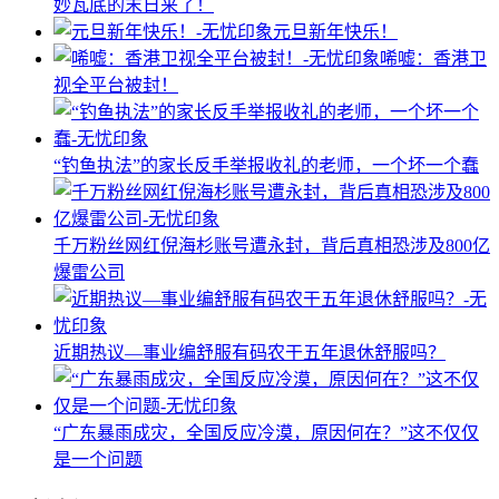
妙瓦底的末日来了！
元旦新年快乐！
唏嘘：香港卫
视全平台被封！
“钓鱼执法”的家长反手举报收礼的老师，一个坏一个蠢
千万粉丝网红倪海杉账号遭永封，背后真相恐涉及800亿
爆雷公司
近期热议—事业编舒服有码农干五年退休舒服吗？
“广东暴雨成灾，全国反应冷漠，原因何在？”这不仅仅
是一个问题