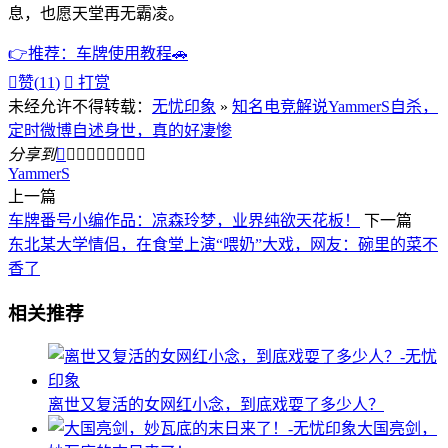
息，也愿天堂再无霸凌。
👉推荐：车牌使用教程🚗

赞(
11
)

打赏
未经允许不得转载：
无忧印象
»
知名电竞解说YammerS自杀，
定时微博自述身世，真的好凄惨
分享到









YammerS
上一篇
车牌番号小编作品：凉森玲梦，业界纯欲天花板！
下一篇
东北某大学情侣，在食堂上演“喂奶”大戏，网友：碗里的菜不
香了
相关推荐
离世又复活的女网红小念，到底戏耍了多少人？
大国亮剑，