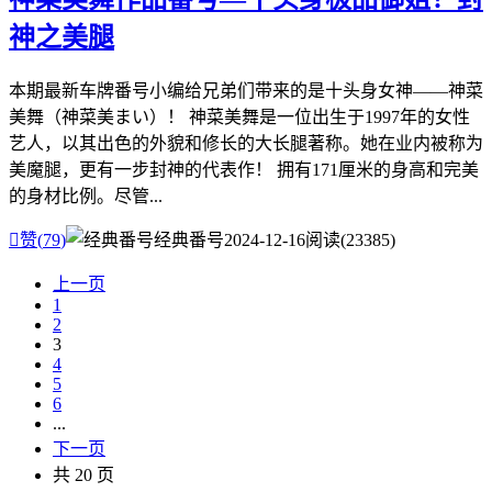
神之美腿
本期最新车牌番号小编给兄弟们带来的是十头身女神——神菜
美舞（神菜美まい）！ 神菜美舞是一位出生于1997年的女性
艺人，以其出色的外貌和修长的大长腿著称。她在业内被称为
美魔腿，更有一步封神的代表作！ 拥有171厘米的身高和完美
的身材比例。尽管...

赞(
79
)
经典番号
2024-12-16
阅读(23385)
上一页
1
2
3
4
5
6
...
下一页
共 20 页