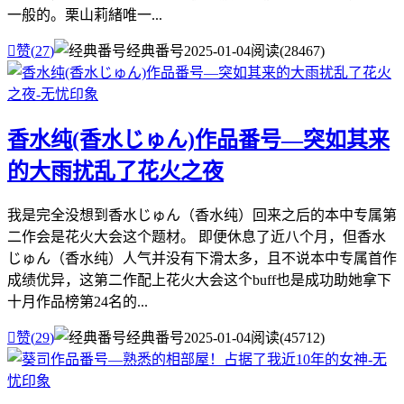
一般的。栗山莉緒唯一...

赞(
27
)
经典番号
2025-01-04
阅读(28467)
香水纯(香水じゅん)作品番号—突如其来
的大雨扰乱了花火之夜
我是完全没想到香水じゅん（香水纯）回来之后的本中专属第
二作会是花火大会这个题材。 即便休息了近八个月，但香水
じゅん（香水纯）人气并没有下滑太多，且不说本中专属首作
成绩优异，这第二作配上花火大会这个buff也是成功助她拿下
十月作品榜第24名的...

赞(
29
)
经典番号
2025-01-04
阅读(45712)