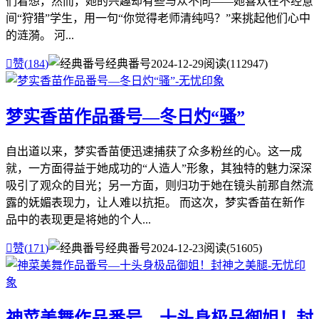
们着想，然而，她的兴趣却有些与众不同——她喜欢在不经意
间“狩猎”学生，用一句“你觉得老师清纯吗？”来挑起他们心中
的涟漪。 河...

赞(
184
)
经典番号
2024-12-29
阅读(112947)
梦实香苗作品番号—冬日灼“骚”
自出道以来，梦实香苗便迅速捕获了众多粉丝的心。这一成
就，一方面得益于她成功的“人造人”形象，其独特的魅力深深
吸引了观众的目光；另一方面，则归功于她在镜头前那自然流
露的妩媚表现力，让人难以抗拒。 而这次，梦实香苗在新作
品中的表现更是将她的个人...

赞(
171
)
经典番号
2024-12-23
阅读(51605)
神菜美舞作品番号—十头身极品御姐！封