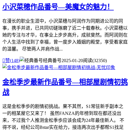
小沢菜穂作品番号—美魔女的魅力！
在漫长的职业生涯中，小沢菜穗与阿润作为同期进公司的同
事，携手并进，已共同切磋琢磨了近二十载春秋。小沢菜穗以
她的专注与才华，在事业上步步高升，成就斐然。而阿润则在
个人生活中找到了幸福，曾一度步入婚姻的殿堂，享受着家庭
的温馨。 尽管两人并肩作战...

赞(
148
)
经典番号
2025-01-20
阅读(32350)
金松季步最新作品番号—相部屋剧情初挑
战
这是金松季歩的剧情初挑战。果不其然，S1常驻新手副本之
一的相某屋它又来了！ 虽然FANZA的年榜到现在都还没出
来，不过我个人推测金松季歩应该会成为24年最佳新人。 不
得不说，经纪公司Bstar实在给力，接连两次出手都帮S1找足