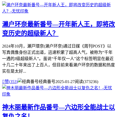
濑户环奈最新番号—开年新人王，即将改
变历史的超级新人？
2024年10月，瀬戸環奈(濑户环奈)通过日媒《周刊POST》以
写真偶像身份正式出道，迅速积累了超高人气，被称为“千年
一遇的J级超级新人”。虽说“千年仅一人”这个标签明显在最近
十几二十年来出了上百人，但目前来看濑户环奈的数据和热度
实在是太好...

赞(
353
)
经典番号
2025-01-27
阅读(373236)
神木丽最新作品番号—六边形全能战士以
复仇之名！