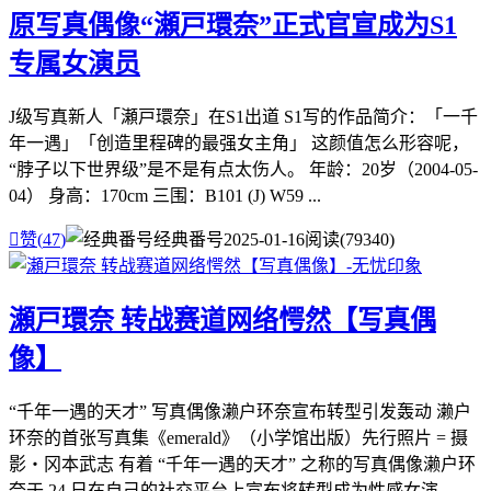
原写真偶像“瀬戸環奈”正式官宣成为S1
专属女演员
J级写真新人「瀬戸環奈」在S1出道 S1写的作品简介：「一千
年一遇」「创造里程碑的最强女主角」 这颜值怎么形容呢，
“脖子以下世界级”是不是有点太伤人。 年龄：20岁（2004-05-
04） 身高：170cm 三围：B101 (J) W59 ...

赞(
47
)
经典番号
2025-01-16
阅读(79340)
瀬戸環奈 转战赛道网络愕然【写真偶
像】
“千年一遇的天才” 写真偶像濑户环奈宣布转型引发轰动 濑户
环奈的首张写真集《emerald》（小学馆出版）先行照片 = 摄
影・冈本武志 有着 “千年一遇的天才” 之称的写真偶像濑户环
奈于 24 日在自己的社交平台上宣布将转型成为性感女演