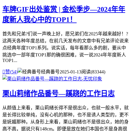
车牌GIF出处鉴赏 | 金松季步—2024年年
度新人我心中的TOP1！
首先和兄弟?们说一声晚上好，愿兄弟们在2025年越来越好！?
这两天各种年度总结，在前几天发布的文章中有兄弟评论说来
点经典年度TOP1系列。说实话，每年看那么多的剧，要从中
挑选中一部年度TOP1那的确很困难，说一说2024年年度新人
TOP1...

赞(
54
)
经典番号
2025-01-13
阅读(83344)
栗山莉绪作品番号—蹊跷的工作日志
从颜值上来看，栗山莉緒长得不是很出众，也就一般水平，就
是长得比较单纯，没有心机的那种，也不是诱人类型的，更不
是妩媚那种。从身形上来看，栗山莉緒也不是很出众，她的身
高不高，据说只有148cm。即便是放在她们本国也不是身高很