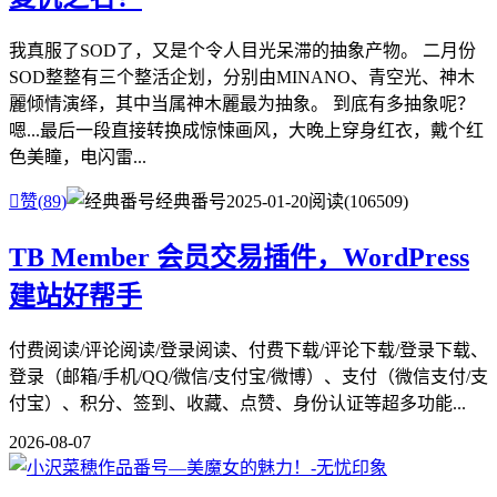
我真服了SOD了，又是个令人目光呆滞的抽象产物。 二月份
SOD整整有三个整活企划，分别由MINANO、青空光、神木
麗倾情演绎，其中当属神木麗最为抽象。 到底有多抽象呢？
嗯...最后一段直接转换成惊悚画风，大晚上穿身红衣，戴个红
色美瞳，电闪雷...

赞(
89
)
经典番号
2025-01-20
阅读(106509)
TB Member 会员交易插件，WordPress
建站好帮手
付费阅读/评论阅读/登录阅读、付费下载/评论下载/登录下载、
登录（邮箱/手机/QQ/微信/支付宝/微博）、支付（微信支付/支
付宝）、积分、签到、收藏、点赞、身份认证等超多功能...
2026-08-07