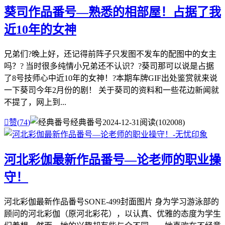
葵司作品番号—熟悉的相部屋！占据了我
近10年的女神
兄弟们?晚上好，还记得前阵子只发图不发车的配图中的女主
吗？? 当时很多纯情小兄弟还不认识？?葵司那可以说是占据
了8号技师心中近10年的女神！?本期车牌GIF出处鉴赏就来说
一下葵司今年2月份的剧！ 关于葵司的资料和一些花边新闻就
不提了，网上到...

赞(
74
)
经典番号
2024-12-31
阅读(102008)
河北彩伽最新作品番号—论老师的职业操
守！
河北彩伽最新作品番号SONE-499封面图片 身为学习游泳部的
顾问的河北彩伽（原河北彩花），以认真、优雅的态度为学生